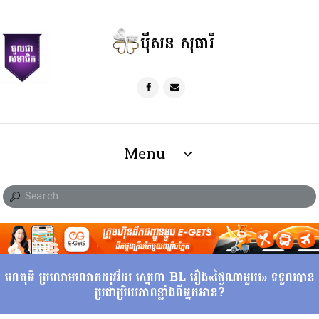
ម៉ីសន សុធារី
Menu
ហេតុអី ប្រលោមលោកយុវវ័យ ស្នេហា BL រឿង«ថ្ងៃណាមួយ» ទទួលបាន
ប្រជាប្រិយភាពខ្លាំងពីអ្នកអាន?