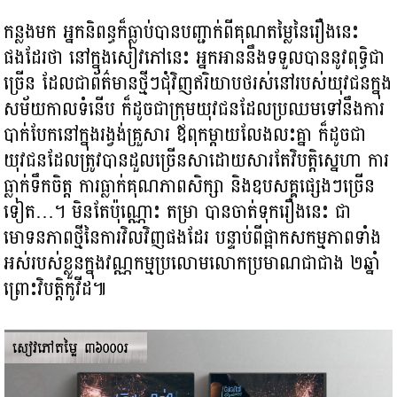
កន្លងមក អ្នកនិពន្ធក៏ធ្លាប់បានបញ្ជាក់ពីគុណតម្លៃនៃរឿងនេះ
ផងដែរថា នៅក្នុងសៀវភៅនេះ អ្នកអាននឹងទទួលបាននូវពុទ្ធិជា
ច្រើន ដែលជាព័ត៌មានថ្មីៗជុំវិញឥរិយាបថរស់នៅរបស់យុវជនក្នុង
សម័យកាលទំនើប ក៏ដូចជាក្រុមយុវជនដែលប្រឈមទៅនឹងការ
បាក់បែកនៅក្នុងរង្វង់គ្រួសារ ឪពុកម្ដាយលែងលះគ្នា ក៏ដូចជា
យុវជនដែលត្រូវបានដួលច្រើនសាដោយសារតែវិបត្តិស្នេហា ការ
ធ្លាក់ទឹកចិត្ត ការធ្លាក់គុណភាពសិក្សា និងឧបសគ្គ​ផ្សេងៗច្រើន
ទៀត…។ មិនតែប៉ុណ្ណោះ តម្រា បានចាត់ទុករឿងនេះ ជា
មោទនភាពថ្មីនៃការវិលវិញផងដែរ បន្ទាប់ពី​ផ្អាក​សកម្មភាពទាំង
អស់របស់ខ្លួនក្នុងវណ្ណកម្មប្រលោមលោកប្រមាណជាជាង ២ឆ្នាំ
ព្រោះវិបត្តិកូវីដ៕