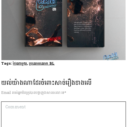
Tags:
ថ្ងៃណាមួយ
,
ប្រលោមលោក BL
យល់យ៉ាងណាដែរចំពោះសាច់រឿងខាងលើ
Email របស់អ្នកមិនត្រូវបានបង្ហាញជាសារធារណៈទេ*