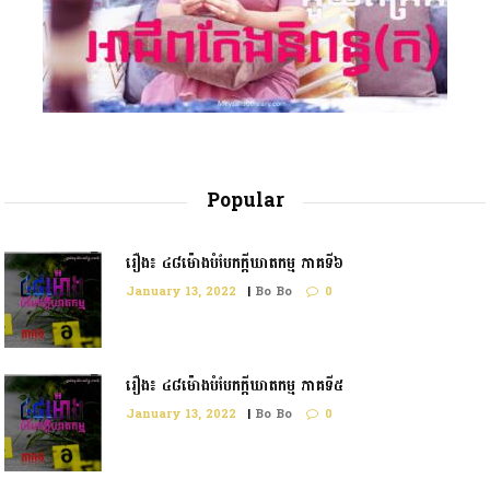
Popular
រឿង៖ ៤៨ម៉ោងបំបែកក្តីឃាតកម្ម ភាគទី៦
January 13, 2022
|
Bo Bo
0
រឿង៖ ៤៨ម៉ោងបំបែកក្ដីឃាតកម្ម ភាគទី៥
January 13, 2022
|
Bo Bo
0