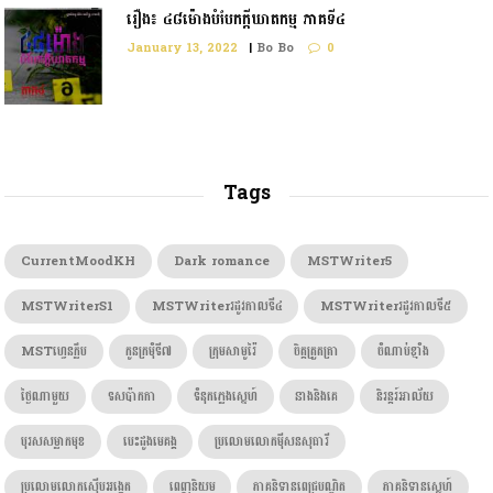
រឿង៖ ៤៨ម៉ោងបំបែកក្តីឃាតកម្ម ភាគទី៤
January 13, 2022
|
Bo Bo
0
Tags
CurrentMoodKH
Dark romance
MSTWriter5
MSTWriterS1
MSTWriterរដូវកាលទី៤
MSTWriterរដូវកាលទី៥
MSTហ្វេនក្លឹប
កូនក្រមុំទី៧
ក្រុមសាមូរ៉ៃ
ចិត្តត្រួតត្រា
ចំណាប់ខ្មាំង
ថ្ងៃណាមួយ
ទសប៉ាកកា
ទំនុកភ្លេងស្នេហ៍
នាងនិងគេ
និរន្តរ៍អាល័យ
បុរសសម្លាកមុខ
បេះដូងមេគង្គ
ប្រលោមលោកម៉ីសនសុធារី
ប្រលោមលោកស៊ើបអង្កេត
ពេញនិយម
ភាគនិទានពេជ្របណ្ឌិត
ភាគនិទានស្នេហ៍