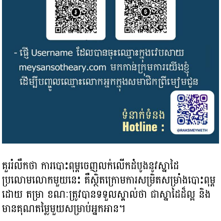
គួររំលឹកថា ការបោះពុម្ពចេញលក់លើកដំបូងនូវស្នាដៃ
ប្រលោមលោកមួយនេះ គឺស្ថិតក្រោមការសម្រិតសម្រាំងបោះពុម្ព
ដោយ តម្រា ខណៈត្រូវបានទទួលស្គាល់ថា ជាស្នាដៃដ៏ល្អ និង
មានគុណតម្លៃមួយសម្រាប់អ្នកអាន។