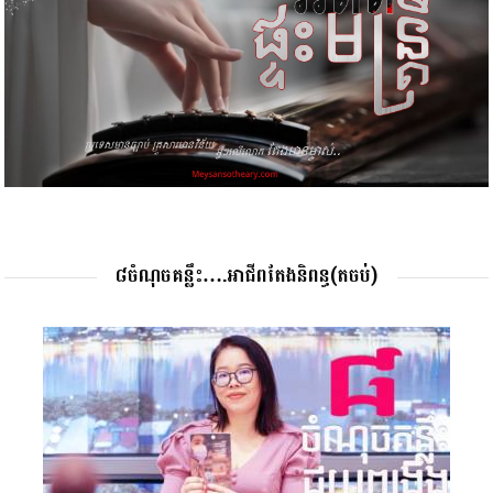
៨ចំណុចគន្លឹះ….អាជីពតែងនិពន្ធ(តចប់)