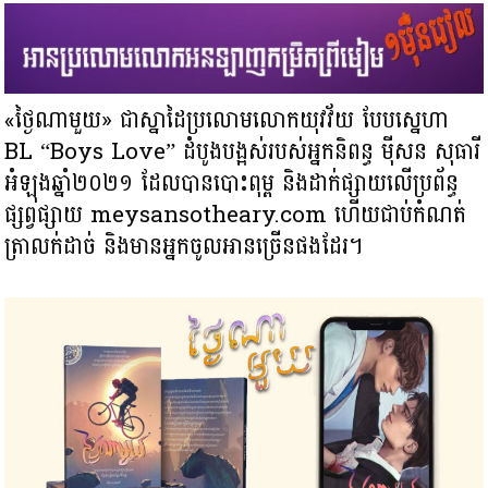
«ថ្ងៃណាមួយ» ជាស្នាដៃប្រលោមលោកយុវវ័យ បែបស្នេហា
BL “Boys Love” ដំបូងបង្អស់របស់អ្នកនិពន្ធ ម៉ីសន សុធារី
អំឡុងឆ្នាំ២០២១ ដែលបានបោះពុម្ព និងដាក់ផ្សាយលើប្រព័ន្ធ
ផ្សព្វផ្សាយ meysansotheary.com ហើយជាប់កំណត់
ត្រាលក់ដាច់ និងមានអ្នកចូលអានច្រើនផងដែរ។