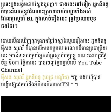
ប្រទះក្នុងសង្គមជាក់ស្តែងដូចគ្នា។
ជាងនេះទៅទៀត អ្នកនិពន្ធ
ក៏បានរំលេចនូវដំណោះស្រាយរាល់បញ្ហាទាំងអស់
ដែលគូស្នេហ៍ BL ក្នុងសាច់រឿងនេះ ត្រូវប្រឈមមុខ
ផងដែរ
។
ដោយមើលឃើញនូវគុណតម្លៃនៃស្នាដៃមួយរឿងនេះ អ្នកនិពន្ធ
មុីសន សុធារី ក៏បានលើកយកប្រលោមលោកដ៏មានប្រជាប្រិយ
នេះ មកនិទានសម្រាប់អ្នកគាំទ្រស្តាប់កម្សាន្ត ខណៈនៅរាត្រីថ្ងៃ
ច័ន្ទ ទី០៣ វិច្ឆិកានេះ បានចេញវគ្គបន្ទាប់លើ You Tube
Channel
ម៉ីសន សុធារី អ្នកនិពន្ធ (ពេជ្រ បណ្ឌិត)
“វគ្គ បងរាហ៊ូបាន
បង្ហើបឱ្យជេមស៍ដឹងអំពីការពិតរបស់TN ” ។