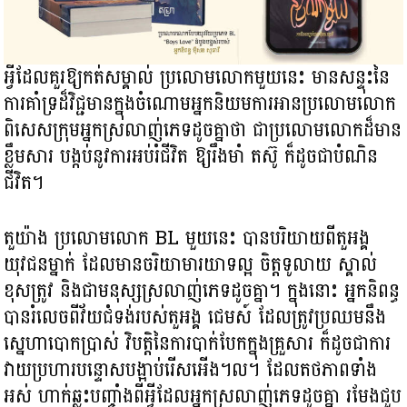
អ្វីដែលគួរឱ្យកត់សម្គាល់ ​ប្រលោមលោក​មួយនេះ មានសន្ទុះនៃ
ការគាំទ្រដ៏​វិជ្ជមានក្នុង​ចំណោមអ្នកនិយមការអានប្រលោមលោក
ពិសេសក្រុម​អ្នក​ស្រលាញ់​ភេទដូចគ្នាថា ជាប្រលោមលោកដ៏មាន
ខ្លឹមសារ បង្កប់នូវការ​អប់រំជីវិត​ ឱ្យរឹងមាំ​ តស៊ូ ក៏ដូចជា​បំណិន​​
ជីវិត។
តួយ៉ាង ប្រលោមលោក BL មួយនេះ បានបរិយាយពីតួអង្គ​
យុវជនម្នាក់ ដែលមាន​ចរិយាមារយាទល្អ ចិត្ត​ទូលាយ ស្គាល់
ខុសត្រូវ និងជាមនុស្សស្រលាញ់ភេទដូចគ្នា។ ក្នុងនោះ អ្នកនិពន្ធ
បានរំលេចពីវ័យជំទង់របស់តួអង្គ ជេមស៍ ដែលត្រូវប្រឈម​នឹង
ស្នេហាបោកប្រាស់ វិបត្តិនៃការបាក់បែកក្នុងគ្រួសារ ក៏ដូចជាការ
វាយប្រហារបន្ទោសបង្អាប់រើសអើង។ល។ ដែលតថភាពទាំង
អស់ ហាក់ឆ្លុះបញ្ចាំងពីអ្វីដែលអ្នកស្រលាញ់ភេទដូចគ្នា រមែងជួប