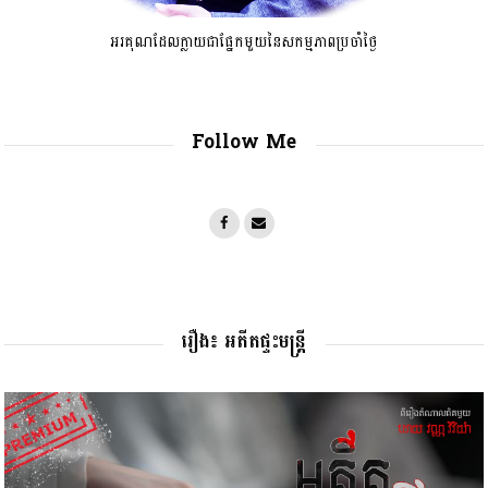
អរគុណដែលក្លាយជាផ្នែកមួយនៃសកម្មភាពប្រចាំថ្ងៃ
Follow Me
រឿង៖ អតីតផ្ទះមន្រ្តី