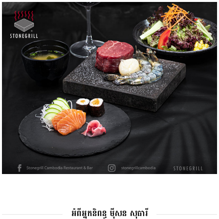
អំពីអ្នកនិពន្ធ ម៉ីសន សុធារី