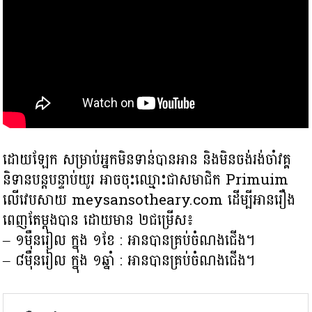
ដោយឡែក សម្រាប់អ្នកមិនទាន់បានអាន និងមិនចង់រង់ចាំវគ្គ
និទានបន្តបន្ទាប់យូរ អាចចុះឈ្មោះជាសមាជិក Primuim
លើវេបសាយ meysansotheary.com ដើម្បីអានរឿង
ពេញតែម្តងបាន ដោយមាន ២ជម្រើស៖
– ១មុឺនរៀល ក្នុង ១ខែ : អានបានគ្រប់ចំណងជើង។
– ៨មុឺនរៀល ក្នុង ១ឆ្នាំ : អានបានគ្រប់ចំណងជើង។