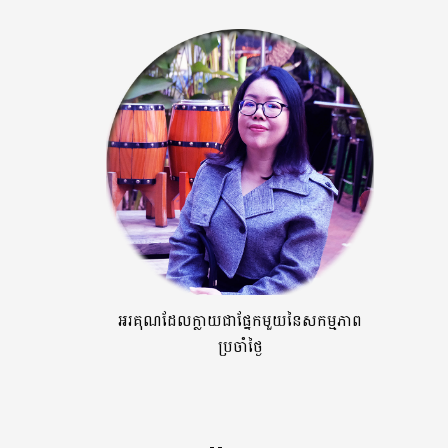
អរគុណដែលក្លាយជាផ្នែកមួយនៃសកម្មភាព
ប្រចាំថ្ងៃ