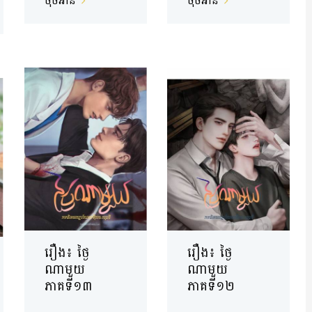
ចុចអាន
ចុចអាន
រឿង៖ ថ្ងៃ
រឿង៖ ថ្ងៃ
ណាមួយ
ណាមួយ
ភាគទី១៣
ភាគទី១២