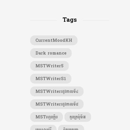
Tags
CurrentMoodKH
Dark romance
MSTWriter5
MSTWriterS1
MSTWriterរដូវកាលទី៤
MSTWriterរដូវកាលទី៥
MSTហ្វេនក្លឹប
កូនក្រមុំទី៧
ក្រុមសាមូរ៉ៃ
ចិត្តត្រួតត្រា