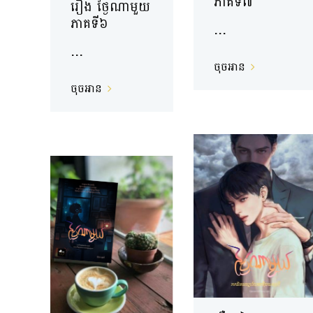
ភាគទី៧
រឿង​ ថ្ងៃណាមួយ
ភាគទី៦
...
...
ចុចអាន
ចុចអាន