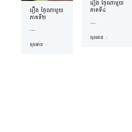
រឿង ថ្ងៃណាមួយ​
ភាគទី៤
រឿង ថ្ងៃណាមួយ
ភាគទី២
...
...
ចុចអាន
ចុចអាន