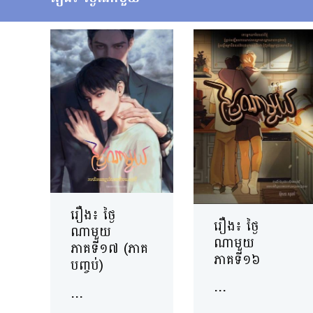
រឿង៖ ថ្ងៃ
រឿង៖ ថ្ងៃ
ណាមួយ
ណាមួយ
ភាគទី១៧ (ភាគ
ភាគទី១៦
បញ្ចប់)
...
...