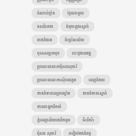
ចំណាប់ខ្មាំង
ថ្ងៃណាមួយ
ទសប៉ាកកា
ទំនុកភ្លេងស្នេហ៍
នាងនិងគេ
និរន្តរ៍អាល័យ
បុរសសម្លាកមុខ
បេះដូងមេគង្គ
ប្រលោមលោកម៉ីសនសុធារី
ប្រលោមលោកស៊ើបអង្កេត
ពេញនិយម
ភាគនិទានពេជ្របណ្ឌិត
ភាគនិទានស្នេហ៍
ភាពជាអ្នកដឹកនាំ
ភ្នំពេញអើយបងនឹកអូន
ម៉ានីយ៉ា
ម៉ីសន សុធារី
របៀបតែងនិពន្ធ