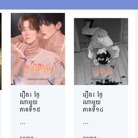
រឿង៖ ថ្ងៃ
រឿង៖ ថ្ងៃ
ណាមួយ
ណាមួយ
ភាគទី១៥
ភាគទី១៤
...
...