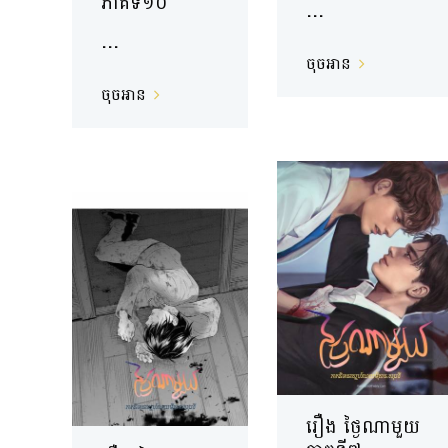
ភាគទី១០
...
...
ចុចអាន
ចុចអាន
រឿង​ ថ្ងៃណាមួយ