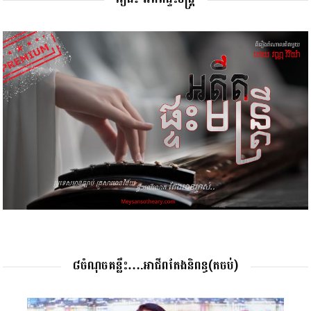
៨ចំណុចគន្លឹះ….អាជីពតែងនិពន្ធ(តចប់)