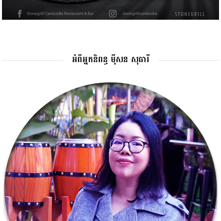
អំពីអ្នកនិពន្ធ ម៉ីសន សុធារី