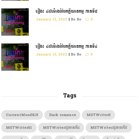
រឿង៖ ៤៨ម៉ោងបំបែកក្ដីឃាតកម្ម ភាគទី៥
January 13, 2022
|
Bo Bo
0
រឿង៖ ៤៨ម៉ោងបំបែកក្តីឃាតកម្ម ភាគទី៤
January 13, 2022
|
Bo Bo
0
Tags
CurrentMoodKH
Dark romance
MSTWriter5
MSTWriterS1
MSTWriterរដូវកាលទី៤
MSTWriterរដូវកាលទី៥