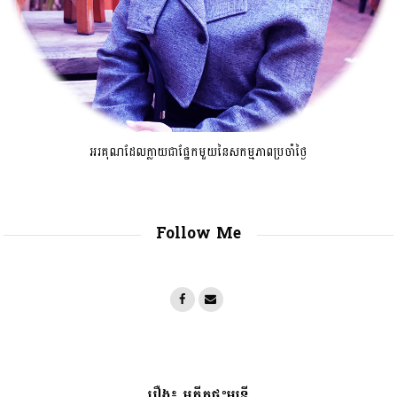
អរគុណដែលក្លាយជាផ្នែកមួយនៃសកម្មភាពប្រចាំថ្ងៃ
Follow Me
រឿង៖ អតីតផ្ទះមន្រ្តី