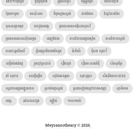
MSTហ្វេនក្លឹប
កូនក្រមុំទី៧
ក្រុមសាមូរ៉ៃ
ចិត្តត្រួតត្រា
ចំណាប់ខ្មាំង
ថ្ងៃណាមួយ
ទសប៉ាកកា
ទំនុកភ្លេងស្នេហ៍
នាងនិងគេ
និរន្តរ៍អាល័យ
បុរសសម្លាកមុខ
បេះដូងមេគង្គ
ប្រលោមលោកម៉ីសនសុធារី
ប្រលោមលោកស៊ើបអង្កេត
ពេញនិយម
ភាគនិទានពេជ្របណ្ឌិត
ភាគនិទានស្នេហ៍
ភាពជាអ្នកដឹកនាំ
ភ្នំពេញអើយបងនឹកអូន
ម៉ានីយ៉ា
ម៉ីសន សុធារី
របៀបតែងនិពន្ធ
រូបខ្មៅស្រអាប់
រឿងរន្ធត់
រៀបការសងគំនុំ
រ៉េតសុភ័ក្រ
លី សុផាត
សន្សើមព្រឹក
សុបិនឆាបឆួល
សុភាប្រុស
សំណុំឯកសារZ22
ស្នេហាមេក្រុមបង្ហូរឈាម
ស្រទន់មន្តស្នេហ៍
ស្រលាញ់បងជ្រៅជាងសមុទ្រ
ស្វាមីចចក
ហង្សៈ​
អធិរាជបេះដូង
ឥន្រ្ទីយ៍
១០០១យប់
Meysansotheary © 2026.