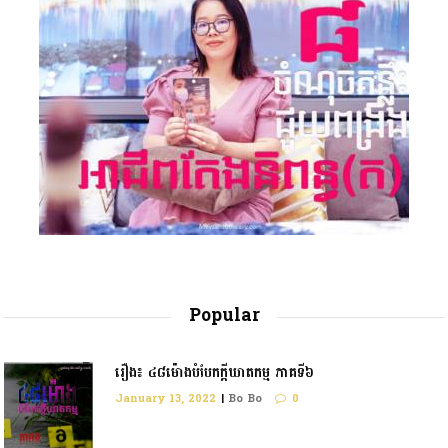
Popular
រឿង៖ ៤៨ម៉ោងបំបែកក្តីឃាតកម្ម ភាគទី៦
January 13, 2022
|
Bo Bo
0