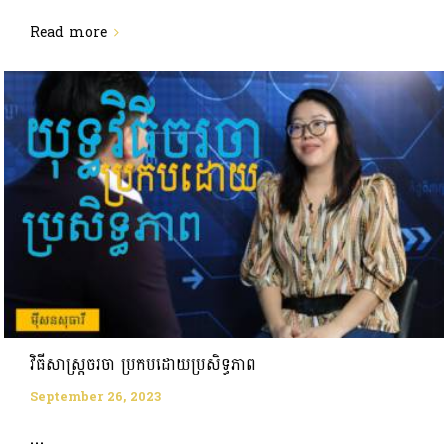
Read more
វិធីសាស្ត្រចរចា ប្រកបដោយប្រសិទ្ធភាព
September 26, 2023
...