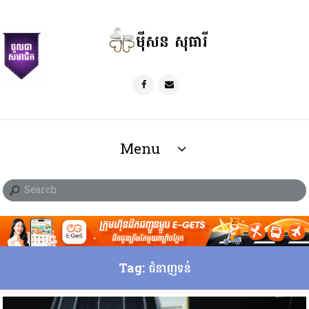
ម៉ីសន សុធារី
Menu
Tag: ជំនាញទន់