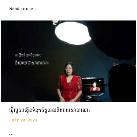
Read more
ធ្វើម្តេចបង្កើនទំនុកចិត្តពេលនិយាយសាធារណៈ
July 24, 2024
...