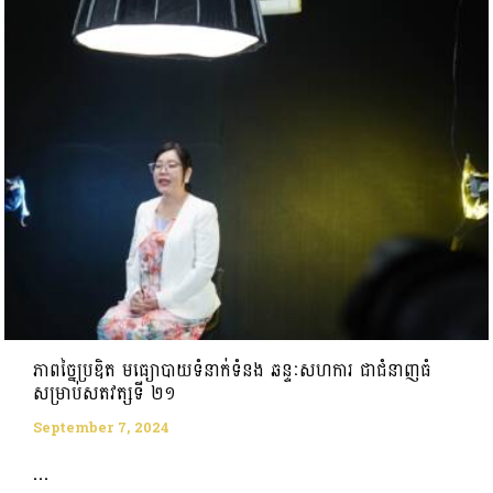
ភាពច្នៃប្រឌិត មធ្យោបាយទំនាក់ទំនង ឆន្ទៈសហការ ជាជំនាញធំ
សម្រាប់សតវត្សទី ២១
September 7, 2024
...