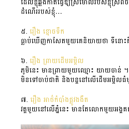
ដែល​ខ្ញុំ​ឆ្លង​កាត់​ធ្វើ​ឱ្យ​ស្រមោល​របស់​ខ្ញុ
ដំណើររបស់ខ្ញុំ…
៥.
រឿង ខ្មោចទឹក
ធ្លាប់ឃើញកាសែតមួយគេនិយាយថា ទីនោះគឺជ
៦.
រឿង ព្រាយដើមអម្ពិល
ភូមិនេះ មានព្រាយមួយឈ្មោះ យាយចាន់ ។
មិនទៅចាប់ជាតិ និងបន្តនៅលើដើមអម្ពិលធំម
៧.
រឿង​ អាថ៌កំបាំងផ្លូវងងឹត
វត្តមួយនៅលើភ្នំនេះ មានតែលោកមួយអង្គ