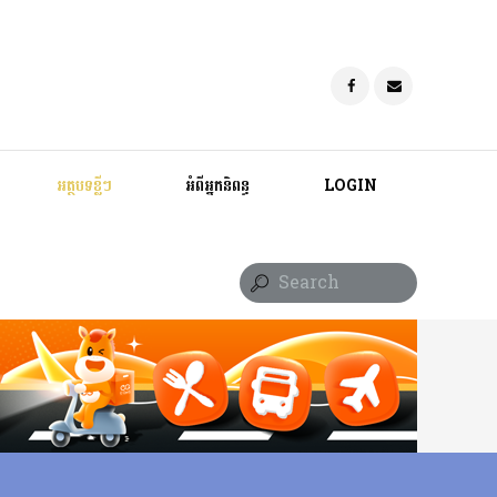
អត្ថបទខ្លីៗ
អំពីអ្នកនិពន្ធ
LOGIN