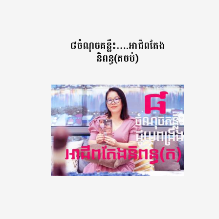
៨ចំណុចគន្លឹះ….អាជីពតែង
និពន្ធ(តចប់)