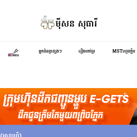
ម៉ីសន សុធារី
អ្នកនិពន្ធផ្សេងៗ
រឿងបកប្រែ
MSTហ្វេនក្លឹប
អានហ្វ្រី)