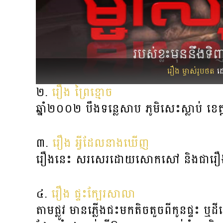
រឿង ម្ចាស់រូបថត
ដោ
២.
រឿង ព្រៃខ្មោច
ឆ្នាំ២០០២ បឹងទន្លេសាប ភូមិសេះស្លាប់ ខេត្
៣.
រឿង អ្វីដែលនាងឃើញ
រឿងនេះ សរសេរដោយសោកសៅ និងជារឿង
៤.
រឿង ផ្ទះក្បែរសាលា
តាមផ្លូវ មាន​ភ្លើងជះមក​​តិច​តួចពីកូនផ្