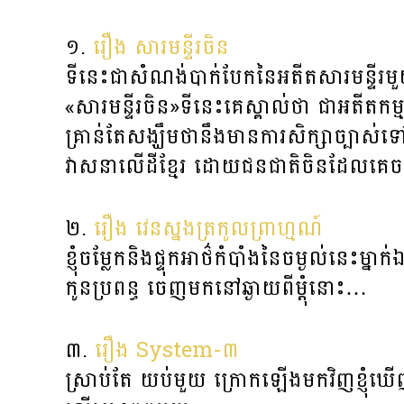
១.
រឿង សារមន្ទីរចិន
ទីនេះជាសំណង់បាក់បែកនៃអតីតសារមន្ទីរមួយ
«សារមន្ទីរចិន»ទីនេះ​គេស្គាល់ថា ជាអតីតកម្
គ្រាន់តែសង្ឃឹមថា​នឹងមានការសិក្សា​ច្បាស់
វាសនាលើដីខ្មែរ ដោយជនជាតិចិនដែលគេចទុរ
២.
រឿង វេនស្នងត្រកូលព្រាហ្មណ៍
ខ្ញុំចម្លែកនិងផ្ទុកអាថ៌កំបាំងនៃចម្ងល់នេះម្
កូនប្រពន្ធ ចេញមកនៅឆ្ងាយពីម្តុំនោះ…
៣.
រឿង System-៣
ស្រាប់តែ យប់មួយ ក្រោកឡើងមកវិញខ្ញុំឃើញខ