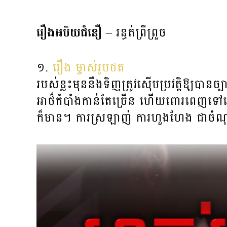
រឿងអបិយជំនឿ
– រន្ធត់ព្រឺព្រួច
១.
រឿង ម្ចាស់រូបថត
របស់ខ្លះមុននឹងទិញត្រូវស៊ើបប្រវត្តិឱ្យប
អាថ៌កំបាំងកាន់តែច្រើន ហើយពោរពេញទៅដ
ក៏មាន។ ការស្រឡាញ់ ការហួងហែង ជាចំណុច