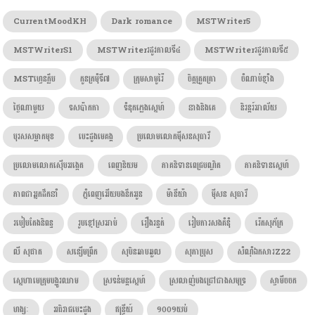
CurrentMoodKH
Dark romance
MSTWriter5
MSTWriterS1
MSTWriterរដូវកាលទី៤
MSTWriterរដូវកាលទី៥
MSTហ្វេនក្លឹប
កូនក្រមុំទី៧
ក្រុមសាមូរ៉ៃ
ចិត្តត្រួតត្រា
ចំណាប់ខ្មាំង
ថ្ងៃណាមួយ
ទសប៉ាកកា
ទំនុកភ្លេងស្នេហ៍
នាងនិងគេ
និរន្តរ៍អាល័យ
បុរសសម្លាកមុខ
បេះដូងមេគង្គ
ប្រលោមលោកម៉ីសនសុធារី
ប្រលោមលោកស៊ើបអង្កេត
ពេញនិយម
ភាគនិទានពេជ្របណ្ឌិត
ភាគនិទានស្នេហ៍
ភាពជាអ្នកដឹកនាំ
ភ្នំពេញអើយបងនឹកអូន
ម៉ានីយ៉ា
ម៉ីសន សុធារី
របៀបតែងនិពន្ធ
រូបខ្មៅស្រអាប់
រឿងរន្ធត់
រៀបការសងគំនុំ
រ៉េតសុភ័ក្រ
លី សុផាត
សន្សើមព្រឹក
សុបិនឆាបឆួល
សុភាប្រុស
សំណុំឯកសារZ22
ស្នេហាមេក្រុមបង្ហូរឈាម
ស្រទន់មន្តស្នេហ៍
ស្រលាញ់បងជ្រៅជាងសមុទ្រ
ស្វាមីចចក
ហង្សៈ​
អធិរាជបេះដូង
ឥន្រ្ទីយ៍
១០០១យប់