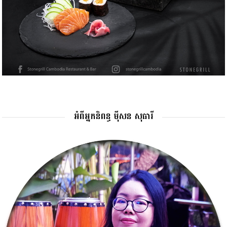
អំពីអ្នកនិពន្ធ ម៉ីសន សុធារី