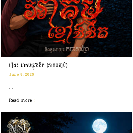
រឿង៖ អាគមផ្លូវងងឹត (ភាគបញ្ចប់)
June 9, 2025
...
Read more