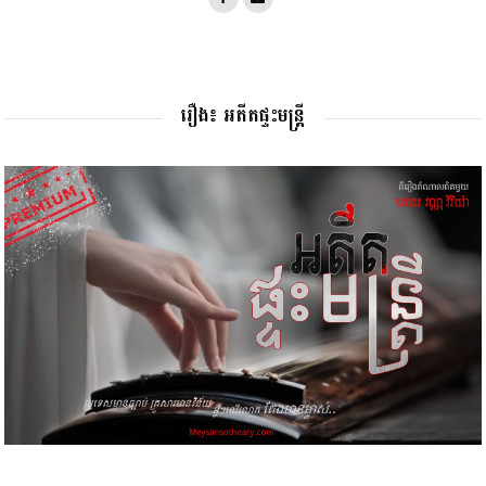
រឿង៖ អតីតផ្ទះមន្រ្តី