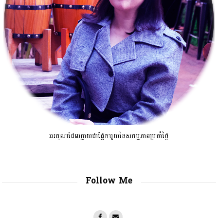
អរគុណដែលក្លាយជាផ្នែកមួយនៃសកម្មភាពប្រចាំថ្ងៃ
Follow Me