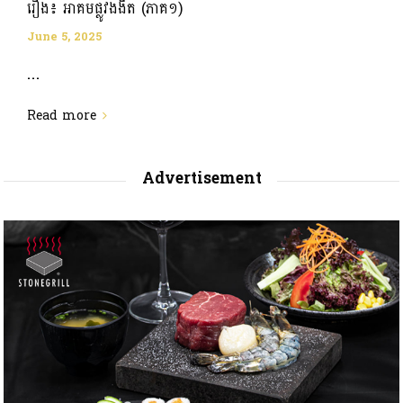
រឿង៖ អាគមផ្លូវងងឹត (ភាគ១)
June 5, 2025
...
Read more
Advertisement