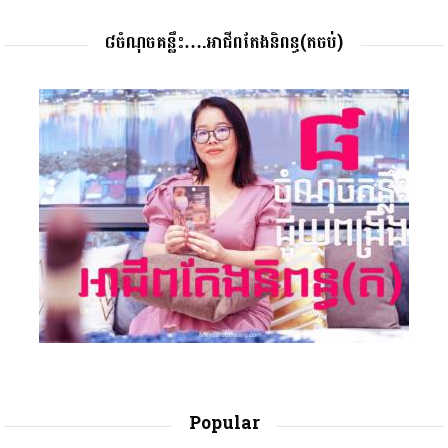
៨ចំណុចគន្លឹះ….អាជីពតែងនិពន្ធ(តចប់)
Popular