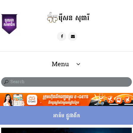
ម៉ីសន សុធារី
Menu
អាគ៏ម ផ្លូវងងឹត