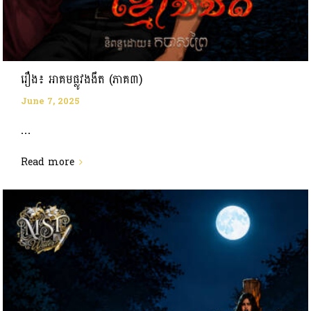
រឿង៖ អាគមផ្លូវងងឹត (ភាគ៣)
June 7, 2025
...
Read more